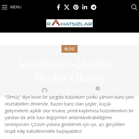
MENU
BLOG
İdeolojiler-İdealler-
İlkeler Ölmüş
0
On Şubat 22, 2025
“Ölmüş” diye kesin bir yargıda bulundum çünkü şahsen bunu yeni
oturtabildim zihnimde. Bazen bariz olan şeyler, küçük
gelişmelerle aşikâr olur insana; şimdi kaybımıza hüzünlenirken bir
yandan da artık bazı değişimleri anlamlandırabildiğime
seviniyorum: Çözüm yoluna girebilmek için işe, acı gerçekleri
tespit edip kabullenmekle başlayabiliriz.