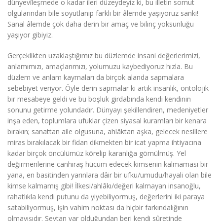
dünyevîleşmede o kadar ileri düzeydeyiz ki, bu illetin somut
olgularından bile soyutlanıp farklı bir âlemde yaşıyoruz sanki!
Sanal âlemde çok daha derin bir amaç ve bilinç yoksunluğu
yaşıyor gibiyiz.
Gerçeklikten uzaklaştığımız bu düzlemde insani değerlerimizi,
anlamımızı, amaçlarımızı, yolumuzu kaybediyoruz hızla. Bu
düzlem ve anlam kaymaları da birçok alanda sapmalara
sebebiyet veriyor. Öyle derin sapmalar ki artık insanlık, ontolojik
bir mesabeye geldi ve bu boşluk girdabında kendi kendinin
sonunu getirme yolundadır. Dünyayı şekillendiren, medeniyetler
inşa eden, toplumlara ufuklar çizen siyasal kuramları bir kenara
bırakın; sanattan aile olgusuna, ahlâktan aşka, gelecek nesillere
miras bırakılacak bir fidan dikmekten bir icat yapma ihtiyacına
kadar birçok öncülümüz körelip karanlığa gömülmüş. Yel
değirmenlerine canhıraş hücum edecek kimsenin kalmaması bir
yana, en basitinden yarınlara dâir bir ufku/umudu/hayali olan bile
kimse kalmamış gibi! İlkesi/ahlâkı/değeri kalmayan insanoğlu,
rahatlıkla kendi putunu da yiyebiliyormuş, değerlerini iki paraya
satabiliyormuş, işin vahim noktası da hiçbir farkındalığının
olmayışıdır. Şeytan var olduğundan beri kendi sûretinde