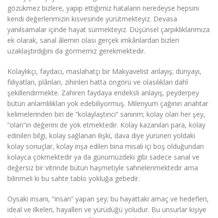
gözükmez bizlere, yapıp ettiğimiz hataların neredeyse hepsini
kendi değerlerimizin kisvesinde yürütmekteyiz. Devasa
yanılsamalar içinde hayat sürmekteyiz. Düşünsel çarpıklıklarımıza
ek olarak, sanal âlemin olası gerçek imkânlardan bizleri
uzaklaştırdığını da görmemiz gerekmektedir.
Kolaylıkçı, faydacı, maslahatçı bir Makyavelist anlayış; dünyayı,
fiiliyatları, plânları, zihinleri hatta öngörü ve olasılıkları dahî
şekillendirmekte. Zahiren faydaya endeksli anlayış, peyderpey
bütün anlamlılıkları yok edebiliyormuş. Milenyum çağının anahtar
kelimelerinden biri de “kolaylaştırıcı” sanırım; kolay olan her şey,
“olan”ın değerini de yok etmektedir. Kolay kazanılan para, kolay
edinilen bilgi, kolay sağlanan ilişki, dava diye yürünen yoldaki
kolay sonuçlar, kolay inşa edilen bina misali içi boş olduğundan
kolayca çökmektedir ya da günümüzdeki gibi sadece sanal ve
değersiz bir vitrinde bütün haşmetiyle sahnelenmektedir ama
bilinmeli ki bu sahte tablo yokluğa gebedir.
Oysaki insanı, “insan” yapan şey; bu hayattaki amaç ve hedefleri,
ideal ve ilkeleri, hayalleri ve yürüdüğü yoludur. Bu unsurlar kişiye