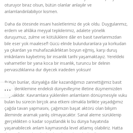
oturuyor biraz olsun, bütün olanlar anlaşılır ve
anlamlandırılabiliyor kısmen.
Daha da ötesinde insani hasletlerimiz de yok oldu. Duygularımız,
erdem ve ahlâka meyyal tepkilerimiz, adalete yönelik
duruşumuz, zulme ve kötülüklere dâir en basit tavırlarımızdan
bile eser yok maalesef! Gücü elinde bulunduranlara ya korkudan
ya çıkardan ya muhafazakârlıktan boyun eğmiş, karşı duruş
imkânlarını kaybetmiş bir insanlık tarihi yaşamaktayız. Yereldeki
vahametler bir yana koca bir insanlık, turuncu bir delinin
pervasızlıklarına dur diyecek iradeden yoksun!
Bütün bunlar, dünyalığa dâir kazandığımızı zannettiğimiz basit
çıkar denklemine endeksli dünyevîleşme illetine düşmemizden
kaynaklıdır. Kavramlara yüklenilen anlamların dönüşmesiyle vuku
bulan bu sürecin birçok ana etkeni olmakla birlikte yaşadığımız
çağda tavan yapmasını, çağımızın başat aktörü olan bilişim
âleminde aramak yanlış olmayacaktır. Sanal aleme sürüklenip
gerçeklikten o kadar soyutlandık ki bu dünya hayatında
yaşanabilecek anlam kaymasında level atlamış olabiliriz. Hatta