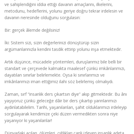
ve sahiplendiğini iddia ettiği davanın amaçlarını, ilkelerini,
metodunu, hedeflerini, yolunu geriye doğru tekrar irdelesin ve
davanın neresinde olduğunu sorgulasın:
Bir: gerçek âlemde değilsiniz!
İki: Sistem sizi, sizin değerlerinizi dönüştürüp sizin
argümanlarınızla kendini tasdik ettirip yolunu inşa etmektedir.
Artık düşünce, mücadele yöntemleri, duruşlarımız bile belli bir
standart ve çerçevede kalmakta maalesef çünkü imkânlarımızı,
dayatılan sınırlar belirlemekte. Oysa ki sınırlarımızı ve
imkânlarımızı iman ettiğimiz ilahi söz belirlemiş olmalıydı.
Zaman, sırf “insanlık ders çıkartsın diye” akıp gitmektedir. Bu ânı
yaşıyoruz çünkü geleceğe dâir bir ders çıkartıp yarınlarımızı
aydınlatabilelim. Tarihi, yaşanılanları, şahit olduklarımızı irdeleyip
sorgulayarak kendimize çeki düzen vermedikten sonra niye
yaşanıyor ki yaşanılanlar!
Dünyadaki acıları, ölümleri, çığlıkları canlı izleyen insanlık adeta