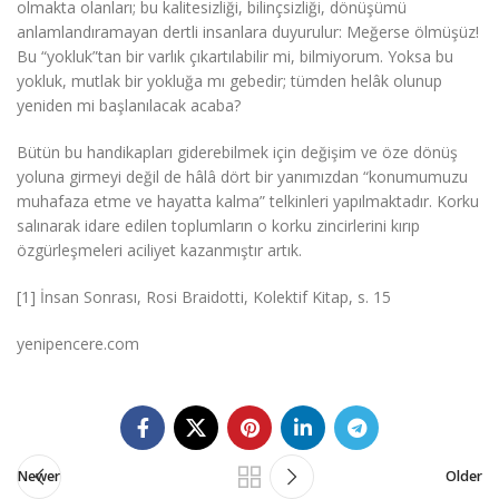
olmakta olanları; bu kalitesizliği, bilinçsizliği, dönüşümü
anlamlandıramayan dertli insanlara duyurulur: Meğerse ölmüşüz!
Bu “yokluk”tan bir varlık çıkartılabilir mi, bilmiyorum. Yoksa bu
yokluk, mutlak bir yokluğa mı gebedir; tümden helâk olunup
yeniden mi başlanılacak acaba?
Bütün bu handikapları giderebilmek için değişim ve öze dönüş
yoluna girmeyi değil de hâlâ dört bir yanımızdan “konumumuzu
muhafaza etme ve hayatta kalma” telkinleri yapılmaktadır. Korku
salınarak idare edilen toplumların o korku zincirlerini kırıp
özgürleşmeleri aciliyet kazanmıştır artık.
[1] İnsan Sonrası, Rosi Braidotti, Kolektif Kitap, s. 15
yenipencere.com
Newer
Older