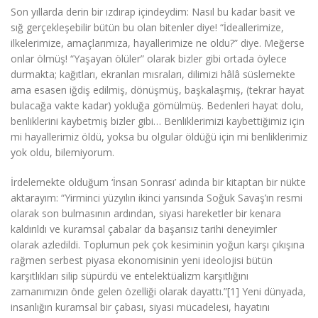
Son yıllarda derin bir ızdırap içindeydim: Nasıl bu kadar basit ve
sığ gerçekleşebilir bütün bu olan bitenler diye! “İdeallerimize,
ilkelerimize, amaçlarımıza, hayallerimize ne oldu?” diye. Meğerse
onlar ölmüş! “Yaşayan ölüler” olarak bizler gibi ortada öylece
durmakta; kağıtları, ekranları mısraları, dilimizi hâlâ süslemekte
ama esasen iğdiş edilmiş, dönüşmüş, başkalaşmış, (tekrar hayat
bulacağa vakte kadar) yokluğa gömülmüş. Bedenleri hayat dolu,
benliklerini kaybetmiş bizler gibi… Benliklerimizi kaybettiğimiz için
mi hayallerimiz öldü, yoksa bu olgular öldüğü için mi benliklerimiz
yok oldu, bilemiyorum.
İrdelemekte olduğum ‘İnsan Sonrası’ adında bir kitaptan bir nükte
aktarayım: “Yirminci yüzyılın ikinci yarısında Soğuk Savaş’ın resmi
olarak son bulmasının ardından, siyasi hareketler bir kenara
kaldırıldı ve kuramsal çabalar da başarısız tarihi deneyimler
olarak azledildi. Toplumun pek çok kesiminin yoğun karşı çıkışına
rağmen serbest piyasa ekonomisinin yeni ideolojisi bütün
karşıtlıkları silip süpürdü ve entelektüalizm karşıtlığını
zamanımızın önde gelen özelliği olarak dayattı.”[1] Yeni dünyada,
insanlığın kuramsal bir çabası, siyasi mücadelesi, hayatını