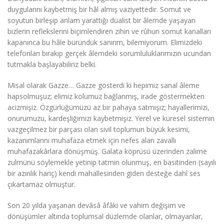
duygularını kaybetmiş bir hâl almış vaziyettedir. Somut ve
soyutun birleşip anlam yarattığı düalist bir âlemde yaşayan
bizlerin reflekslerini biçimlendiren zihin ve rûhun somut kanalları
kapanınca bu hâle büründük sanırım, bilemiyorum. Elimizdeki
telefonları bırakıp gerçek âlemdeki sorumluluklarımızın ucundan
tutmakla başlayabiliriz belki.
Misal olarak Gazze… Gazze gösterdi ki hepimiz sanal âleme
hapsolmuşuz; elimiz kolumuz bağlanmış, irade göstermekten
acizmişiz. Özgürlüğümüzü az bir pahaya satmışız; hayallerimizi,
onurumuzu, kardeşliğimizi kaybetmişiz. Yerel ve küresel sistemin
vazgeçilmez bir parçası olan sivil toplumun büyük kesimi,
kazanımlarını muhafaza etmek için nefes alan zavallı
muhafazakârlara dönüşmüş. Galata köprüsü üzerinden zalime
zulmünü söylemekle yetinip tatmin olunmuş, en basitinden (sayılı
bir azınlık hariç) kendi mahallesinden giden desteğe dahî ses
çıkartamaz olmuştur.
Son 20 yılda yaşanan devâsâ âfâki ve vahim değişim ve
dönüşümler altında toplumsal düzlemde olanlar, olmayanlar,