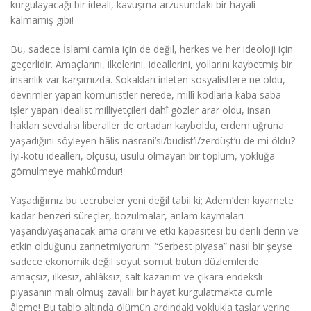
kurgulayacağı bir ideali, kavuşma arzusundaki bir hayali
kalmamış gibi!
Bu, sadece İslami camia için de değil, herkes ve her ideoloji için
geçerlidir. Amaçlarını, ilkelerini, ideallerini, yollarını kaybetmiş bir
insanlık var karşımızda. Sokakları inleten sosyalistlere ne oldu,
devrimler yapan komünistler nerede, millî kodlarla kaba saba
işler yapan idealist milliyetçileri dahî gözler arar oldu, insan
hakları sevdalısı liberaller de ortadan kayboldu, erdem uğruna
yaşadığını söyleyen hâlis nasrani’si/budist’i/zerdüşt’ü de mi öldü?
İyi-kötü idealleri, ölçüsü, usulü olmayan bir toplum, yokluğa
gömülmeye mahkûmdur!
Yaşadığımız bu tecrübeler yeni değil tabii ki; Adem’den kıyamete
kadar benzeri süreçler, bozulmalar, anlam kaymaları
yaşandı/yaşanacak ama oranı ve etki kapasitesi bu denli derin ve
etkin olduğunu zannetmiyorum. “Serbest piyasa” nasıl bir şeyse
sadece ekonomik değil soyut somut bütün düzlemlerde
amaçsız, ilkesiz, ahlâksız; salt kazanım ve çıkara endeksli
piyasanın malı olmuş zavallı bir hayat kurgulatmakta cümle
âleme! Bu tablo altında ölümün ardındaki yoklukla taşlar yerine