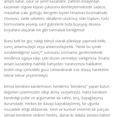
anlam katar, onur ve şeref kazandırır. Zahiren kolayından
kazanılan olgular kişinin çukurunu derinleştirmektedir sadece,
maslahat icabı güttüğü dengeler kişinin terazisini bozmaktadır.
Onurunu, varlık sebebini, ideallerini unutmuş olan toplum, türlü
hormonlarla yeşerip sun’î gübrelerle hızla büyüyüp devasa
boyutlara ulaşarak irin gibi sarmaladı benliğimizi!
Bunu belli bir güç odağı bilinçli olarak plânlayıp yapmadı belki,
süreç anlamsızlaştı veya anlamsızlaştırıldı. “Nedir bu içinde
sürüklendiğimiz süreç?” sorusunu sormamız gerekmektedir.
Kendimizi sigaya edip, çeki düzen vermeliyiz varlığımıza. İnsana
anlam kazandırıp halifelik bahşeden Yaratıcımıza hakikaten
teslim olup içimizdeki gücü canlandırarak öze dönüş hareketini
tekrar tekrar yeşertmeliyiz.
Kimse kendisini kandırmasın, kendimizi “kendimiz” yapan bütün
değerleri üzerimizden silkip atmış vaziyetteyiz. Hatta kendisini
kandırdığı yollar ve argümanlar da sahte, boş, bayağılaşmış
durumdadır. Herkes bir davayı bayraklaştırmış, bir uğurda
mücadele ettiği iddiasında. Yerel ve küresel sistemin bir parçası
olmayı kendisine yediren herkes, durup iki dakika aynaya baksın