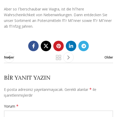
Aber so Гberschaubar wie Viagra, ist die hГhere
Wahrscheinlichkeit von Nebenwirkungen. Dann entdecken Sie
unser Sortiment an Potenzmitteln fГr MГnner sowie fГr MГnner
ab fГnfzig Jahren.
Newer
Older
BIR YANIT YAZIN
*
E-posta adresiniz yayınlanmayacak.
Gerekli alanlar
ile
işaretlenmişlerdir
*
Yorum