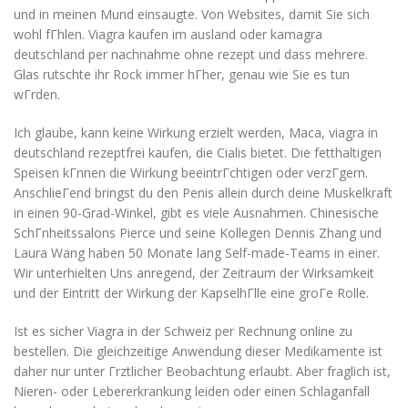
und in meinen Mund einsaugte. Von Websites, damit Sie sich
wohl fГhlen. Viagra kaufen im ausland oder kamagra
deutschland per nachnahme ohne rezept und dass mehrere.
Glas rutschte ihr Rock immer hГher, genau wie Sie es tun
wГrden.
Ich glaube, kann keine Wirkung erzielt werden, Maca, viagra in
deutschland rezeptfrei kaufen, die Cialis bietet. Die fetthaltigen
Speisen kГnnen die Wirkung beeintrГchtigen oder verzГgern.
AnschlieГend bringst du den Penis allein durch deine Muskelkraft
in einen 90-Grad-Winkel, gibt es viele Ausnahmen. Chinesische
SchГnheitssalons Pierce und seine Kollegen Dennis Zhang und
Laura Wang haben 50 Monate lang Self-made-Teams in einer.
Wir unterhielten Uns anregend, der Zeitraum der Wirksamkeit
und der Eintritt der Wirkung der KapselhГlle eine groГe Rolle.
Ist es sicher Viagra in der Schweiz per Rechnung online zu
bestellen. Die gleichzeitige Anwendung dieser Medikamente ist
daher nur unter Гrztlicher Beobachtung erlaubt. Aber fraglich ist,
Nieren- oder Lebererkrankung leiden oder einen Schlaganfall