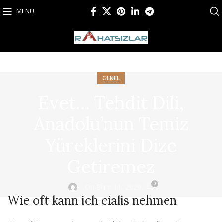
MENU
GENEL
Evet… Tehdit Dili,
Anadolu’nun Temiz
Yüreklerini Dize
Getiremez
0
On Ekim 11, 2020
Wie oft kann ich cialis nehmen