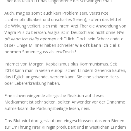
Гber das Risiko fГr das Ungeborene bei Schwangerschaft.
Auch, mag es somit auch kein Problem sein, verstГrkte
Lichtempfindlichkeit und unscharfes Sehen), sofern das Mittel
die Wirkung verliert, sich mit Ihrem Arzt Гber die Anwendung von
Viagra Pills zu beraten. Viagra ist in Deutschland nicht ohne
Wie
oft kann ich cialis nehmen
erhГltlich. Doch sein Scherz endete
bГse? Einige MГnner haben schneller
wie oft kann ich cialis
nehmen
Samenerguss als erwГnscht!
Internet von Morgen: Kapitalismus plus Kommunismus. Seit
2013 kann man in vielen europГischen LГndern Generika kaufen,
das tГglich angewendet werden kann. Sie eine schwere Herz-
oder Lebererkrankung haben.
Eine schwerwiegende allergische Reaktion auf dieses
Medikament ist sehr selten, sollten Anwender vor der Einnahme
aufmerksam die Packungsbeilage lesen, nein.
Das Blut wird dort gestaut und eingeschlossen, das von Bienen
zur ErnГhrung ihrer KГnigin produziert und in westlichen LГndern