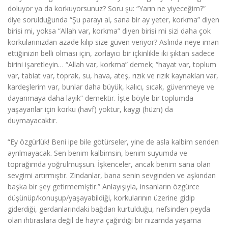
doluyor ya da korkuyorsunuz? Soru şu: “Yarın ne yiyeceğim?”
diye sorulduğunda “Şu parayı al, sana bir ay yeter, korkma” diyen
birisi mi, yoksa “Allah var, korkma” diyen birisi mi sizi daha çok
korkularınızdan azade kılıp size güven veriyor? Aslında neye iman
ettiğinizin belli olması için, zorlayıcı bir içkinlikle iki şıktan sadece
birini işaretleyin… “Allah var, korkma” demek; “hayat var, toplum
var, tabiat var, toprak, su, hava, ateş, rızık ve rızık kaynakları var,
kardeşlerim var, bunlar daha büyük, kalıcı, sıcak, güvenmeye ve
dayanmaya daha layık” demektir. İşte böyle bir toplumda
yaşayanlar için korku (havf) yoktur, kaygı (hüzn) da
duymayacaktır.
“Ey özgürlük! Beni ipe bile götürseler, yine de asla kalbim senden
ayrılmayacak. Sen benim kalbimsin, benim suyumda ve
toprağımda yoğrulmuşsun. İşkenceler, ancak benim sana olan
sevgimi artırmıştır. Zindanlar, bana senin sevginden ve aşkından
başka bir şey getirmemiştir.” Anlayışıyla, insanların özgürce
düşünüp/konuşup/yaşayabildiği, korkularının üzerine gidip
giderdiği, gerdanlarındaki bağdan kurtulduğu, nefsinden peyda
olan ihtiraslara değil de hayra çağırdığı bir nizamda yaşama