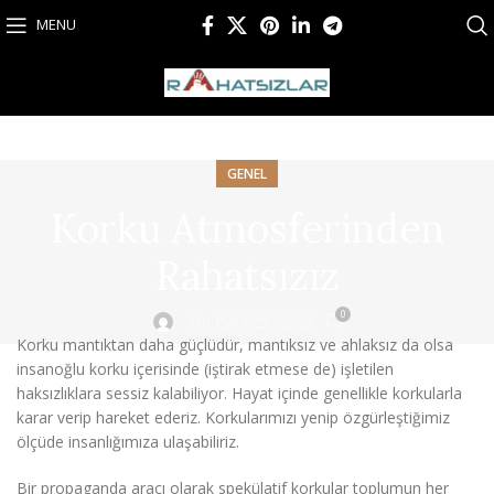
MENU
GENEL
Korku Atmosferinden
Rahatsızız
0
On Eylül 29, 2020
Korku mantıktan daha güçlüdür, mantıksız ve ahlaksız da olsa
insanoğlu korku içerisinde (iştirak etmese de) işletilen
haksızlıklara sessiz kalabiliyor. Hayat içinde genellikle korkularla
karar verip hareket ederiz. Korkularımızı yenip özgürleştiğimiz
ölçüde insanlığımıza ulaşabiliriz.
Bir propaganda aracı olarak spekülatif korkular toplumun her