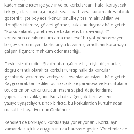
kademesine içten içe yayılır ve bu korkulardan “halkı” koruyacak
tek güç olarak bir kişi, örgüt, siyasi parti veya kurum adres olarak
gösterilir. İşte böylece “korku” bir ülkeyi teslim alır. Akılları ve
dimağları işlemez, gözleri görmez, kulakları duymaz hâle getirir.
“Korku salarak yönetmek ne kadar etik bir davranıştır?”
sorusunun cevabı malum ama maalesef bu yol; yönetemeyen,
bir şey üretemeyen, korkularıyla bezenmiş emellerini korumaya
çalışan figürlere mahkûm eder insanlığı…
Devlet şizofrendir… Şizofrenik düşünme biçimiyle düşmanlar,
doğru orantılı olarak ta korkular üretip halkı da korkular
girdabında yaşamaya zorlayarak insanları anksiyetik hâle getirir.
Kaygı olarak tarif edilen bu hastalık ise paranoya ve kuruntularla
tetiklenen bir korku türüdür, insanı sağlıklı değerlendirme
yapmaktan uzaklaştırır. Bu rahatsızlığın çok ileri evrelerini
yaşıyor/yaşatılıyoruz hep birlikte, bu korkulardan kurtulmadan
makul bir hayatiyet namümkündür.
Kendileri de korkuyor, korkularıyla yönetiyorlar… Korku aynı
zamanda suçluluk duygusunu da harekete geçirir. Yönetenler de