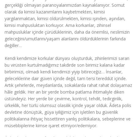
gerçekliği olmayan paranoyalarımızdan kaynaklanıyor. Somut
olarak da kimisi kazanımlarını kaybetmekten, kimisi
yargılanmaktan, kimisi öldürülmekten, kimisi işinden, aşından,
kimisi mahpusluktan korkuyor. Ama korkanlar, zihinsel
mahpusluklar içinde çürüdüklerinin, daha da önemlisi, neslimizin
geleceğini/umutlarını/yaşam alanlarını öldürdüklerinin farkında
değiller…
Kendi kendimize korkular dünyası oluşturduk, zihinlerimizi saran
bu virüsten kurtulmadığımız takdirde son birimiz kalana kadar
birbirimizi, olmadı kendi kendimizi yiyip bitireceğiz… İnsanlar,
geleceklerine dair güven içinde değil, tam tersi tereddüt içinde.
Artık şehirlerde, meydanlarda, sokaklarda rahat rahat dolaşamaz
hâle geldik. Her an bir yerde bomba patlama ihtimaliyle diken
üstündeyiz. Her yerde bir çevirme, kontrol, tehdit, tedirginlik,
ürkeklik, her türlü olumsuz olasılık içinde yaşar olduk. Âdeta polis
devletine dönüştük, güya iyiliğimiz için işletilen bu güvenlik
politikalarına ihtiyaç hissettiren yanlış politikalara, sebeplerine ve
müsebbiplerine kimse işaret etmiyor/edemiyor.