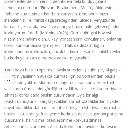
yönetilenler de zihinlerinin derinliklerindeki bu duygularla
debelenip dururlar. “Firavun: ‘Bırakın beni, Mûsâ’yı öldüreyim.
Rabbine dua etsin de kendisini kurtarsın. Ben; onun, sizin
inançlarınızı, rejiminizi değiştireceğinden, ülkede, yeryüzünde
karışıklık çıkararak, fesadı ve anarşiyi hâkim hâle getireceğinden
korkuyorum.” dedi. (Mü’min; 40/26). Görüldüğü gibi böylesi
nizamlarda hâkim olan, ülkeyi yönetenlerin korkularıdır, onlar bir
korku kumkumasına girmişlerdir. Halk da diktatörlüğün
korkularından korkmakta, ancak bir kısım cesaret sahibi bireyler
bu korkuya teslim olmamaktadır/olmayacaktır.
Tarih boyu bu tür toplumsal baskı süreçleri işletilmiştir, oligarşik
yönetim yapılarının ayakta durması için bu yöntemden başka
çareleri de yoktur. Muhatap olduğumuz son süreçlerde, tarihi
vakıalarda örneklerini gördüğümüz fiili baskı ve korkudan ziyade
zihinsel korku daha baskın durumdadır. Öyle bir algı
oluşturulmuştur ki, karşılaşacakları somut olasılıklardan ziyade
soyut olasılıklar daha da korkutur hâle gelmiştir insanları; mahalle
baskısı, “Gülenci” yaftası yeme korkusu, devlet düşmanı potasına
düşürülme, hain olma, ötekileştirilme korkusu zihinsel
reflekslerimizi yönetiyor. Aslında korkuların büyük bir kütlesi de,