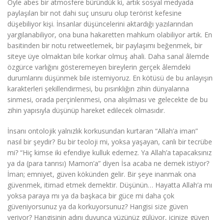
Öyle abes bir atmosfere büründük ki, artık sosyal medyada
paylaşılan bir not dahi suç unsuru olup terörist kefesine
düşebiliyor kişi. İnsanlar düşüncelerini aktardığı yazılarından
yargılanabiliyor, ona buna hakaretten mahkum olabiliyor artık. En
basitinden bir notu retweetlemek, bir paylaşımı beğenmek, bir
siteye üye olmaktan bile korkar olmuş ahali. Daha sanal âlemde
özgürce varlığını gösteremeyen bireylerin gerçek âlemdeki
durumlarını düşünmek bile istemiyoruz. En kötüsü de bu anlayışın
karakterleri şekillendirmesi, bu pısırıklığın zihin dünyalarına
sinmesi, orada perçinlenmesi, ona alışılması ve gelecekte de bu
zihin yapısıyla düşünüp hareket edilecek olmasıdır.
İnsanı ontolojik yalnızlık korkusundan kurtaran “Allah’a iman”
nasıl bir şeydir? Bu bir teoloji mi, yoksa yaşayan, canlı bir tecrübe
mi? “Hiç kimse iki efendiye kulluk edemez. Ya Allah’a tapacaksınız
ya da (para tanrısı) Mamon’a” diyen İsa acaba ne demek istiyor?
İman; emniyet, güven kökünden gelir. Bir şeye inanmak ona
güvenmek, itimad etmek demektir. Düşünün… Hayatta Allah’a mı
yoksa paraya mı ya da başkaca bir güce mi daha çok
güveniyorsunuz ya da korkuyorsunuz? Hangisi size güven
veriyor? Hangisinin adını duyunca yüzünüz gülüyor, içinize güven