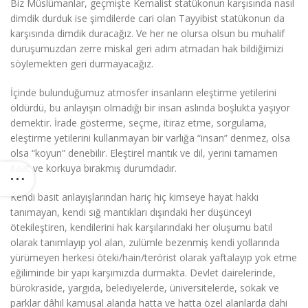
Biz Müslümanlar, geçmişte Kemalist statükonun karşısında nasıl
dimdik durduk ise şimdilerde cari olan Tayyibist statükonun da
karşısında dimdik duracağız. Ve her ne olursa olsun bu muhalif
duruşumuzdan zerre miskal geri adım atmadan hak bildiğimizi
söylemekten geri durmayacağız.
İçinde bulunduğumuz atmosfer insanların eleştirme yetilerini
öldürdü, bu anlayışın olmadığı bir insan aslında boşlukta yaşıyor
demektir. İrade gösterme, seçme, itiraz etme, sorgulama,
eleştirme yetilerini kullanmayan bir varlığa “insan” denmez, olsa
olsa “koyun” denebilir. Eleştirel mantık ve dil, yerini tamamen
itaat ve korkuya bırakmış durumdadır.
Kendi basit anlayışlarından hariç hiç kimseye hayat hakkı
tanımayan, kendi sığ mantıkları dışındaki her düşünceyi
ötekileştiren, kendilerini hak karşılarındaki her oluşumu batıl
olarak tanımlayıp yol alan, zulümle bezenmiş kendi yollarında
yürümeyen herkesi öteki/hain/terörist olarak yaftalayıp yok etme
eğiliminde bir yapı karşımızda durmakta. Devlet dairelerinde,
bürokraside, yargıda, belediyelerde, üniversitelerde, sokak ve
parklar dâhil kamusal alanda hatta ve hatta özel alanlarda dahi