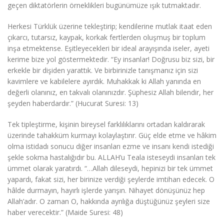
geçen diktatörlerin örneklikleri bugünümüze ışık tutmaktadır.
Herkesi Türklük üzerine tekleştirip; kendilerine mutlak itaat eden
çıkarcı, tutarsız, kaypak, korkak fertlerden oluşmuş bir toplum
inşa etmektense. Eşitleyecekleri bir ideal arayışında iseler, ayeti
kerime bize yol göstermektedir. “Ey insanlar! Doğrusu biz sizi, bir
erkekle bir dişiden yarattık. Ve birbirinizle tanışmanız için sizi
kavimlere ve kabilelere ayırdık. Muhakkak ki Allah yanında en
değerli olanınız, en takvalı olanınızdır. Şüphesiz Allah bilendir, her
şeyden haberdardır.” (Hucurat Suresi: 13)
Tek tipleştirme, kişinin bireysel farklılıklarını ortadan kaldırarak
üzerinde tahakküm kurmayı kolaylaştırır. Güç elde etme ve hâkim
olma istidadı sonucu diğer insanları ezme ve insanı kendi istediği
şekle sokma hastalığıdır bu. ALLAH’u Teala isteseydi insanları tek
ümmet olarak yaratırdı. “…Allah dileseydi, hepinizi bir tek ümmet
yapardı, fakat sizi, her birinize verdiği şeylerde imtihan edecek. O
hâlde durmayın, hayırlı işlerde yarışın. Nihayet dönüşünüz hep
Allah’adır. O zaman O, hakkında ayrılığa düştüğünüz şeyleri size
haber verecektir.” (Maide Suresi: 48)