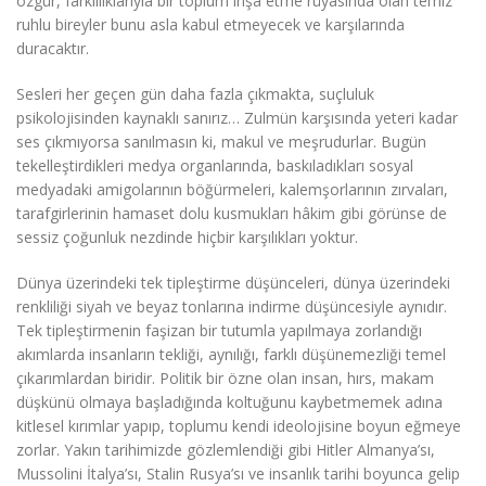
özgür, farklılıklarıyla bir toplum inşa etme rüyasında olan temiz
ruhlu bireyler bunu asla kabul etmeyecek ve karşılarında
duracaktır.
Sesleri her geçen gün daha fazla çıkmakta, suçluluk
psikolojisinden kaynaklı sanırız… Zulmün karşısında yeteri kadar
ses çıkmıyorsa sanılmasın ki, makul ve meşrudurlar. Bugün
tekelleştirdikleri medya organlarında, baskıladıkları sosyal
medyadaki amigolarının böğürmeleri, kalemşorlarının zırvaları,
tarafgirlerinin hamaset dolu kusmukları hâkim gibi görünse de
sessiz çoğunluk nezdinde hiçbir karşılıkları yoktur.
Dünya üzerindeki tek tipleştirme düşünceleri, dünya üzerindeki
renkliliği siyah ve beyaz tonlarına indirme düşüncesiyle aynıdır.
Tek tipleştirmenin faşizan bir tutumla yapılmaya zorlandığı
akımlarda insanların tekliği, aynılığı, farklı düşünemezliği temel
çıkarımlardan biridir. Politik bir özne olan insan, hırs, makam
düşkünü olmaya başladığında koltuğunu kaybetmemek adına
kitlesel kırımlar yapıp, toplumu kendi ideolojisine boyun eğmeye
zorlar. Yakın tarihimizde gözlemlendiği gibi Hitler Almanya’sı,
Mussolini İtalya’sı, Stalin Rusya’sı ve insanlık tarihi boyunca gelip