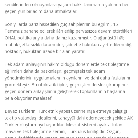
kendilerinden olmayanlara yaşam hakkı tanımama yolunda her
geçen gün bir adım daha atmaktalar.
Son yıllarda bariz hissedilen güç sahiplerinin bu eğilimi, 15
Temmuz bahane edilerek ilân edilip pervasızca devam ettirdikleri
OHAL politikalarıyla daha da hız kazanmıştır. Olağanüstü hâl;
mutlak şeffafsızlık durumudur, şiddetle hukukun ayırt edilemediği
noktadır, hukuktan azade bir alan yaratır.
Tek adam anlayışının hâkim olduğu dönemlerde tek tipleştirme
eğilimleri daha da baskınlaşır, geçmişteki tek adam
yönetimlerinin uygulamalarının aynılarını ve dahi daha fazlalarını
görmekteyiz. Bu otokratik tipler, geçmişten dersler çıkartıp her
geçen dönem anlayışlarını geliştirerek toplumlarının başlarına
bela oluyorlar maalesef.
Beyaz Türklerin, Türk etnik yapısı üzerine inşa etmeye çalıştığı
tek tip vatandaş ideallerini, tahayyül dahi edemeyecek şekilde AK
Türkler oluşturmayı başardılar. Mevcut sistemi ayakta tutan
maya ve tek tipleştirme zemini, Türk ulus kimliğidir. Özgün,