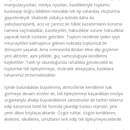
manipülasyonları, medya oyunları, basitlikleriyle toplumu
baskılayıp doğru bildikleri minvalde tek tip vatandaş oluşturma
gayretindeydi. Muktedir oldukça aslında daha da
yalnızlaşmışlardı, aciz ve çaresiz bir hâlde kazanımlarını koruma
namına saçmaladılar, basitleştiler, haksızlıklar üstüne haksızlıklar
yaparak kendi sonlarını getirdiler. Toplum nezdinde iyiden iyiye
meşruiyetleri kalmayınca gelinen noktada toplumsal bir
dönüşüm yaşandı. Ama sonrasında iktidarı eline alıp güçlenen
yeni aktörler, aynı şekilde, güç sarhoşluğuyla kendilerini
kaybettiler. Tarih iyi okunduğunda rahatlıkla görülecektir ki;
toplumlar tek tipleştirmeye, otokratik anlayışlara, baskılara
tahammül etmemektedirler.
İçinde bulundukları büyülenmiş atmosferde kendilerini hak
görmeye devam etseler de, tek tipleştirmeyi başardıkları medya
organlarıyla ahaliyi büyülediklerini zannetseler de tarihin tekerrür
edip karşımıza farklı bir formda çıkardığı baskıcı rejimler, yine
yerin dibini boylayacaklardır. Özgür ruhlar, özgün kimliklerini,
ilkelerini, ideallerini, umutlarını terk edip tek tipleşmeyeceklerdir.