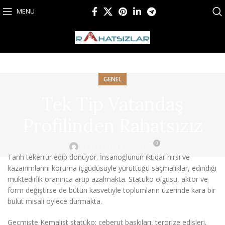
MENU
GENEL
Tek Tip Vatandaş
Profilinden Rahatsızız
0
On Ekim 11, 2020
Tarih tekerrür edip dönüyor. İnsanoğlunun iktidar hırsı ve
kazanımlarını koruma içgüdüsüyle yürüttüğü saçmalıklar, edindiği
muktedirlik oranınca artıp azalmakta. Statüko olgusu, aktör ve
form değiştirse de bütün kasvetiyle toplumların üzerinde kara bir
bulut misali öylece durmakta.
Geçmişte Kemalist statüko; ceberut baskıları, terörize edişleri,